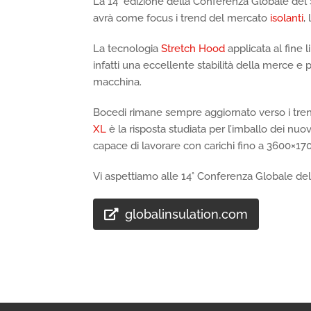
La 14° edizione della Conferenza Globale del Set
avrà come focus i trend del mercato
isolanti
,
La tecnologia
Stretch Hood
applicata al fine l
infatti una eccellente stabilità della merce e 
macchina.
Bocedi rimane sempre aggiornato verso i tre
XL
è la risposta studiata per l’imballo dei nuo
capace di lavorare con carichi fino a 3600×1
Vi aspettiamo alle 14° Conferenza Globale del 
globalinsulation.com