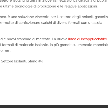
tore Isolanti, si terrà in Slovenia nella storica cittadina di Lubia
 le ultime tecnologie di produzione e le relative applicazioni.
inea, è una soluzione vincente per il settore degli isolanti, garanti
permette di confezionare carichi di diversi formati con una sola
nd e nuovi standard di mercato. La nuova
linea di incappucciatrici
vi formati di materiale isolante, la più grande sul mercato mondial
700 mm.
Settore Isolanti. Stand #4.