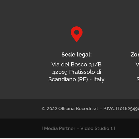

Sede legal:
Zo
Via del Bosco 31/B
V
42019 Pratissolo di
Scandiano (RE) - Italy
S
© 2022 Officina Bocedi srl – P.IVA: IT01625
[
Media Partner
–
Video Studio 1
]