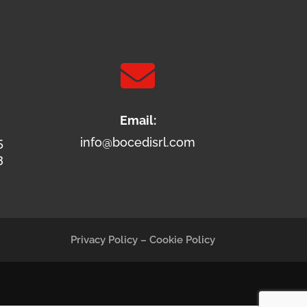

Email:
5
info@bocedisrl.com
3
Privacy Policy
–
Cookie Policy