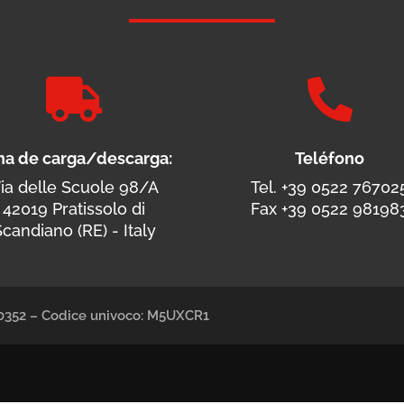


na de carga/descarga:
Teléfono
ia delle Scuole 98/A
Tel. +39 0522 76702
42019 Pratissolo di
Fax +39 0522 98198
candiano (RE) - Italy
490352 – Codice univoco: M5UXCR1