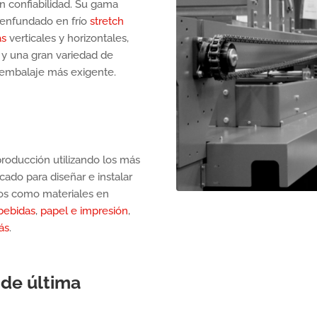
an confiabilidad. Su gama
 enfundado en frío
stretch
as
verticales y horizontales,
y una gran variedad de
 embalaje más exigente.
roducción utilizando los más
ado para diseñar e instalar
cos como materiales en
bebidas
,
papel e impresión
,
ás
.
 de última