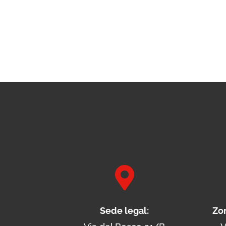

Sede legal:
Zo