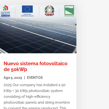
Nuevo sistema fotovoltaico
de 50kWp
Ago 5, 2025
|
EVENTOS
2025 Our company has installed a 50
kWp + 30 kWp photovoltaic system
consisting of high-efficiency
photovoltaic panels and string inverters
to convert the energy produced. This