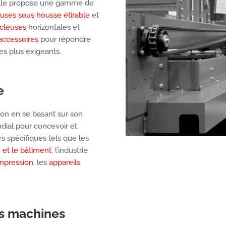
 Elle propose une gamme de
uses sous housse étirable
et
cleuses
horizontales et
accessoires
pour répondre
es plus exigeants.
e
ion en se basant sur son
dial pour concevoir et
rs spécifiques tels que les
 et le bâtiment
, l’industrie
impression
, les
appareils
.
s machines