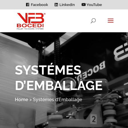
Facebook
LinkedIn
YouTube
SYSTÉMES
D’EMBALLAGE
Home
>
Systémes d’Emballage