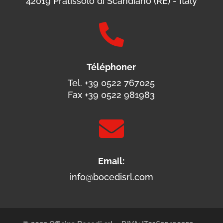
42019 Pratissolo di Scandiano (RE) - Italy

Téléphoner
Tel. +39 0522 767025
Fax +39 0522 981983

Email:
info@bocedisrl.com