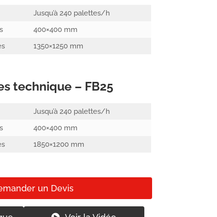
Jusqu’à 240 palettes/h
s
400×400 mm
es
1350×1250 mm
es technique – FB25
Jusqu’à 240 palettes/h
s
400×400 mm
es
1850×1200 mm
emander un Devis