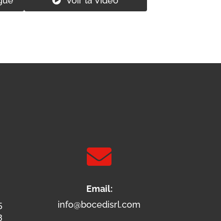
gue
Voir la Vidéo

Email:
5
info@bocedisrl.com
3